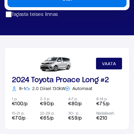
Tagasta teises linnas
VAATA
2024 Toyota Proace Long #2
8+1
2.0 Diisel 130kW
Automaat
1 p.
2-3 p.
4-7 p.
8-14 p.
€100/p
€90/p
€80/p
€75/p
15-21 p.
22-29 p.
30+ p.
Nädalavah.
€70/p
€65/p
€59/p
€210