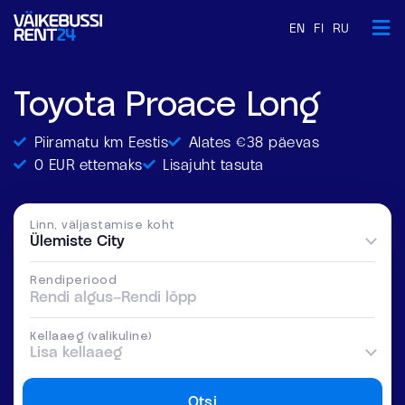
EN
FI
RU
Toyota Proace Long
Piiramatu km Eestis
Alates €38 päevas
0 EUR ettemaks
Lisajuht tasuta
Linn, väljastamise koht
Ülemiste City
Rendiperiood
Rendi algus
–
Rendi lõpp
Kellaaeg (valikuline)
Lisa kellaaeg
Otsi