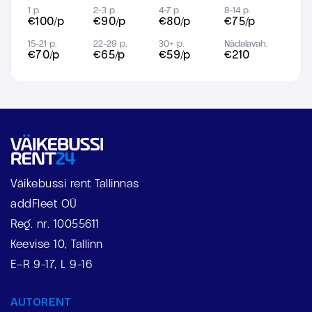
1 p.
2-3 p.
4-7 p.
8-14 p.
€100/p
€90/p
€80/p
€75/p
15-21 p.
22-29 p.
30+ p.
Nädalavah.
€70/p
€65/p
€59/p
€210
Väikebussi rent Tallinnas
addFleet OÜ
Reg. nr. 10055611
Keevise 10, Tallinn
E–R 9-17, L 9-16
AUTORENT