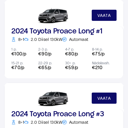
VAATA
2024 Toyota Proace Long #1
8+1
2.0 Diisel 130kW
Automaat
1 p.
2-3 p.
4-7 p.
8-14 p.
€100/p
€90/p
€80/p
€75/p
15-21 p.
22-29 p.
30+ p.
Nädalavah.
€70/p
€65/p
€59/p
€210
VAATA
2024 Toyota Proace Long #3
8+1
2.0 Diisel 130kW
Automaat