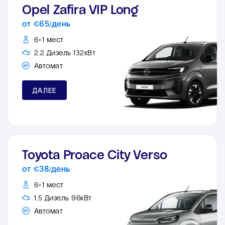
Opel Zafira VIP Long
от €65/день
6+1 мест
2.2 Дизель 132кВт
Автомат
ДАЛЕЕ
Toyota Proace City Verso
от €38/день
6+1 мест
1.5 Дизель 96кВт
Автомат