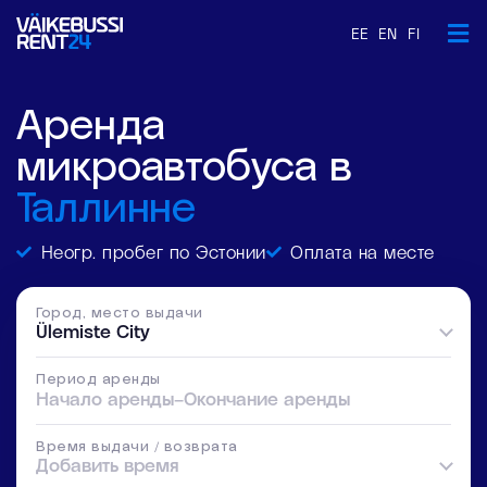
EE
EN
FI
Аренда
микроавтобуса в
Таллинне
Неогр. пробег по Эстонии
Оплата на месте
Город, место выдачи
Ülemiste City
Период аренды
Начало аренды
–
Окончание аренды
Время выдачи / возврата
Добавить время