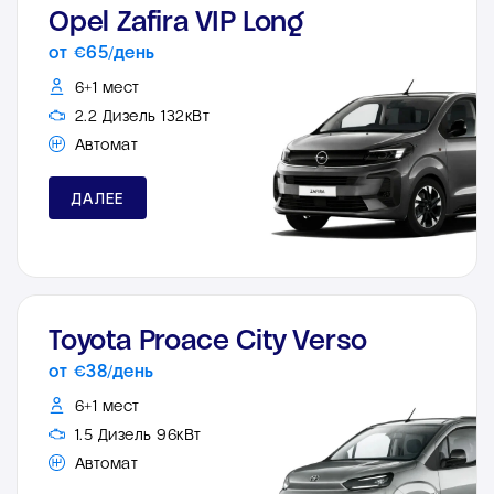
Opel Zafira VIP Long
от €65/день
6+1 мест
2.2 Дизель 132кВт
Автомат
ДАЛЕЕ
Toyota Proace City Verso
от €38/день
6+1 мест
1.5 Дизель 96кВт
Автомат