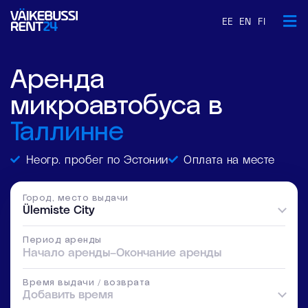
EE
EN
FI
Аренда
микроавтобуса в
Таллинне
Неогр. пробег по Эстонии
Оплата на месте
Город, место выдачи
Ülemiste City
Период аренды
Начало аренды
–
Окончание аренды
Время выдачи / возврата
Добавить время