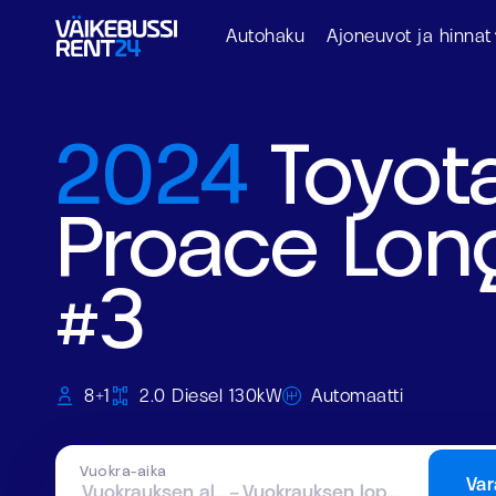
Autohaku
Ajoneuvot ja hinnat
2024
Toyot
Proace Lon
#3
8+1
2.0 Diesel 130kW
Automaatti
Vuokra-aika
Var
Vuokrauksen alku
–
Vuokrauksen loppu