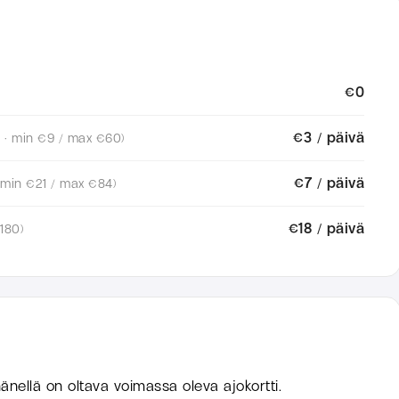
€0
€3 / päivä
 · min €9 / max €60)
€7 / päivä
 min €21 / max €84)
€18 / päivä
180)
änellä on oltava voimassa oleva ajokortti.