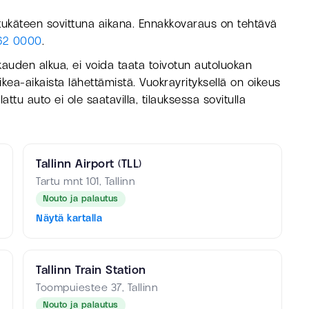
tukäteen sovittuna aikana. Ennakkovaraus on tehtävä
62 0000
.
kauden alkua, ei voida taata toivotun autoluokan
kea-aikaista lähettämistä. Vuokrayrityksellä on oikeus
attu auto ei ole saatavilla, tilauksessa sovitulla
Tallinn Airport (TLL)
Tartu mnt 101, Tallinn
Nouto ja palautus
Näytä kartalla
Tallinn Train Station
Toompuiestee 37, Tallinn
Nouto ja palautus