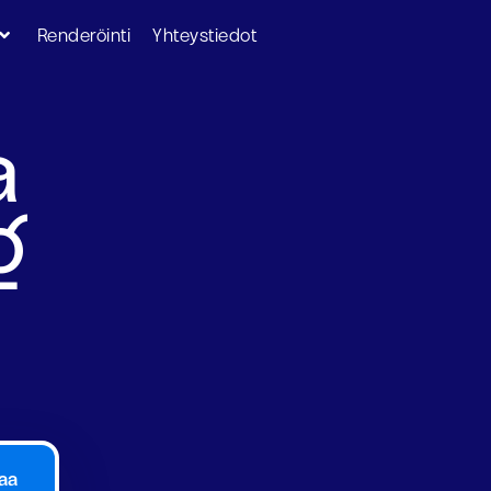
Renderöinti
Yhteystiedot
a
g
aa