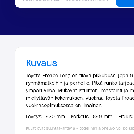
Kuvaus
Toyota Proace Long on tilava pikkubussi jopa 9 
ryhmämatkoihin ja perheille. Pitkä runko tarjoa
ympäri Viroa. Mukavat istuimet, ilmastointi ja
miellyttävän kokemuksen. Vuokraa Toyota Proace
vuokrasopimuksessa on ilmainen.
Leveys:
1920 mm
Korkeus:
1899 mm
Pituus
Kuvat ovat suuntaa-antavia – todellinen ajoneuvo voi poiket