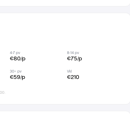
4-7 pv
8-14 pv
€80/p
€75/p
30+ pv
Vkl
€59/p
€210
00.