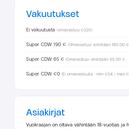
Vakuutukset
Ei vakuutusta
(omavastuu €320)
Super CDW 190 €
(Omavastuu: enintään 190.00 €
Super CDW 65 €
(Omavastuu: enintään 65.00 € ·
Super CDW €0
(Ei omavastuuta · min €54 / max €
Asiakirjat
Vuokraajan on oltava vähintään
18-vuotias
ja h