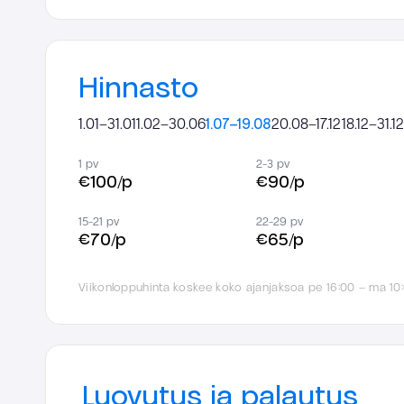
Hinnasto
1.01–31.01
1.02–30.06
1.07–19.08
20.08–17.12
18.12–31.12
1 pv
2-3 pv
€100/p
€90/p
15-21 pv
22-29 pv
€70/p
€65/p
Viikonloppuhinta koskee koko ajanjaksoa pe 16:00 – ma 10:
Luovutus ja palautus