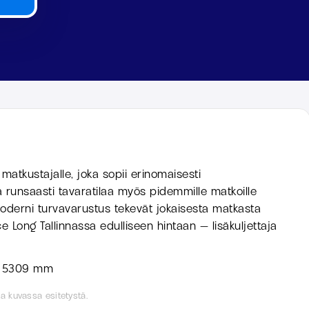
matkustajalle, joka sopii erinomaisesti
a runsaasti tavaratilaa myös pidemmille matkoille
 moderni turvavarustus tekevät jokaisesta matkasta
 Long Tallinnassa edulliseen hintaan — lisäkuljettaja
:
5309 mm
a kuvassa esitetystä.