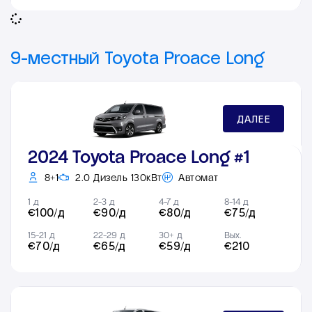
9-местный Toyota Proace Long
ДАЛЕЕ
2024 Toyota Proace Long #1
8+1
2.0 Дизель 130кВт
Автомат
1 д
2-3 д
4-7 д
8-14 д
€100/д
€90/д
€80/д
€75/д
15-21 д
22-29 д
30+ д
Вых.
€70/д
€65/д
€59/д
€210