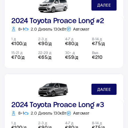
ДАЛЕЕ
2024 Toyota Proace Long #2
8+1
2.0 Дизель 130кВт
Автомат
1 д
2-3 д
4-7 д
8-14 д
€100/д
€90/д
€80/д
€75/д
15-21 д
22-29 д
30+ д
Вых.
€70/д
€65/д
€59/д
€210
ДАЛЕЕ
2024 Toyota Proace Long #3
8+1
2.0 Дизель 130кВт
Автомат
1 д
2-3 д
4-7 д
8-14 д
€100/д
€90/д
€80/д
€75/д