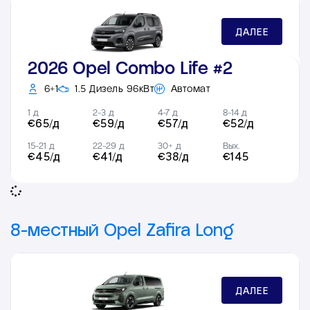
ДАЛЕЕ
2026 Opel Combo Life #2
6+1
1.5 Дизель 96кВт
Автомат
1 д
2-3 д
4-7 д
8-14 д
€65/д
€59/д
€57/д
€52/д
15-21 д
22-29 д
30+ д
Вых.
€45/д
€41/д
€38/д
€145
8-местный Opel Zafira Long
ДАЛЕЕ