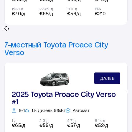
15-21 д
22-29 д
30+ д
Вых.
€70/д
€65/д
€59/д
€210
7-местный Toyota Proace City
Verso
ДАЛЕЕ
2025 Toyota Proace City Verso
#1
6+1
1.5 Дизель 96кВт
Автомат
1 д
2-3 д
4-7 д
8-14 д
€65/д
€59/д
€57/д
€52/д