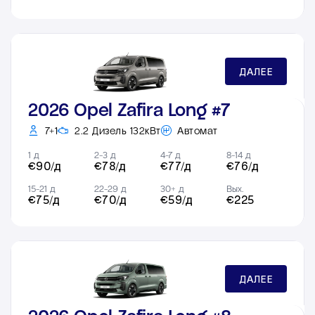
ДАЛЕЕ
2026 Opel Zafira Long #7
7+1
2.2 Дизель 132кВт
Автомат
1 д
2-3 д
4-7 д
8-14 д
€90/д
€78/д
€77/д
€76/д
15-21 д
22-29 д
30+ д
Вых.
€75/д
€70/д
€59/д
€225
ДАЛЕЕ