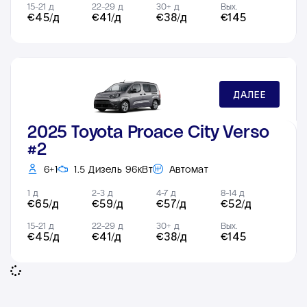
15-21 д
22-29 д
30+ д
Вых.
€45/д
€41/д
€38/д
€145
ДАЛЕЕ
2025 Toyota Proace City Verso
#2
6+1
1.5 Дизель 96кВт
Автомат
1 д
2-3 д
4-7 д
8-14 д
€65/д
€59/д
€57/д
€52/д
15-21 д
22-29 д
30+ д
Вых.
€45/д
€41/д
€38/д
€145