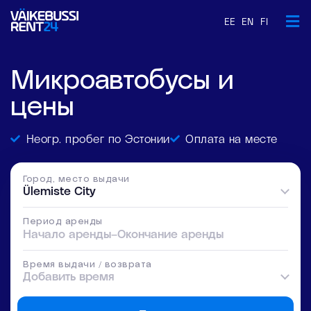
EE
EN
FI
Микроавтобусы и
цены
Неогр. пробег по Эстонии
Оплата на месте
Город, место выдачи
Ülemiste City
Период аренды
Начало аренды
–
Окончание аренды
Время выдачи / возврата
Добавить время