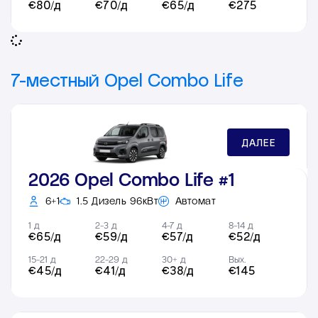
€80/д
€70/д
€65/д
€275
7-местный Opel Combo Life
ДАЛЕЕ
2026 Opel Combo Life #1
6+1
1.5 Дизель 96кВт
Автомат
1 д
2-3 д
4-7 д
8-14 д
€65/д
€59/д
€57/д
€52/д
15-21 д
22-29 д
30+ д
Вых.
€45/д
€41/д
€38/д
€145