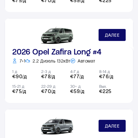
€75/д
€70/д
€59/д
€225
ДАЛЕЕ
2026 Opel Zafira Long #4
7+1
2.2 Дизель 132кВт
Автомат
1 д
2-3 д
4-7 д
8-14 д
€90/д
€78/д
€77/д
€76/д
15-21 д
22-29 д
30+ д
Вых.
€75/д
€70/д
€59/д
€225
ДАЛЕЕ