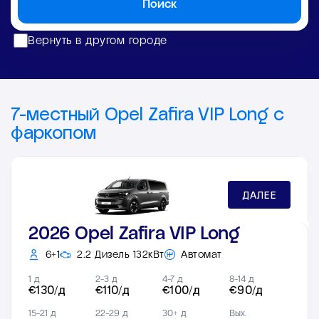
Поиск
Вернуть в другом городе
7-местный Opel Zafira VIP Long с
фаркопом
ДАЛЕЕ
2026 Opel Zafira VIP Long
6+1
2.2 Дизель 132кВт
Автомат
1 д
2-3 д
4-7 д
8-14 д
€130/д
€110/д
€100/д
€90/д
15-21 д
22-29 д
30+ д
Вых.