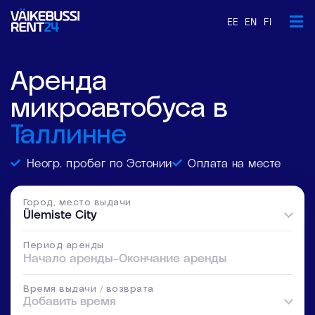
EE
EN
FI
Аренда
микроавтобуса в
Таллинне
Неогр. пробег по Эстонии
Оплата на месте
Город, место выдачи
Ülemiste City
Период аренды
Начало аренды
–
Окончание аренды
Время выдачи / возврата
Добавить время