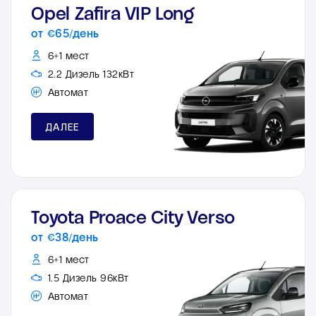
Opel Zafira VIP Long
от €65/день
6+1 мест
2.2 Дизель 132кВт
Автомат
ДАЛЕЕ
Toyota Proace City Verso
от €38/день
6+1 мест
1.5 Дизель 96кВт
Автомат